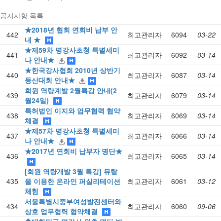
공지사항 목록
★2018년 협회 연회비 납부 안
442
최고관리자
6094
03-22
내 ★
★제59차 명강사초청 특별세미
441
최고관리자
6092
03-14
나 안내★
★한국강사협회 2010년 상반기
440
최고관리자
6087
03-14
등산대회 안내★
회원 역량계발 2월특강 안내(2
439
최고관리자
6079
03-14
월24일)
특허법인 이지와 업무협력 협약
438
최고관리자
6069
03-14
체결
★제57차 명강사초청 특별세미
437
최고관리자
6066
03-14
나 안내★
★2017년 연회비 납부자 명단★
436
최고관리자
6065
03-14
[회원 역량개발 3월 특강] 뮤랄
435
을 이용한 온라인 퍼실리테이션
최고관리자
6061
03-12
체험
서울특별시중부여성발전센터와
434
최고관리자
6060
09-06
상호 업무협력 협약체결