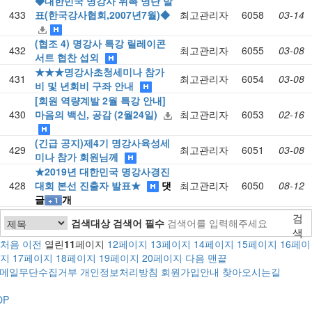
◆대한민국 명강사 위촉 명단 발
433
표(한국강사협회,2007년7월)◆
최고관리자
6058
03-14
(협조 4) 명강사 특강 릴레이콘
432
최고관리자
6055
03-08
서트 협찬 섭외
★★★명강사초청세미나 참가
431
최고관리자
6054
03-08
비 및 년회비 구좌 안내
[회원 역량계발 2월 특강 안내]
430
마음의 백신, 공감 (2월24일)
최고관리자
6053
02-16
(긴급 공지)제4기 명강사육성세
429
최고관리자
6051
03-08
미나 참가 회원님께
★2019년 대한민국 명강사경진
428
대회 본선 진출자 발표★
댓
최고관리자
6050
08-12
글
개
+ 1
검
검색대상
검색어
필수
색
처음
이전
열린
11
페이지
12
페이지
13
페이지
14
페이지
15
페이지
16
페이
지
17
페이지
18
페이지
19
페이지
20
페이지
다음
맨끝
메일무단수집거부
개인정보처리방침
회원가입안내
찾아오시는길
OP