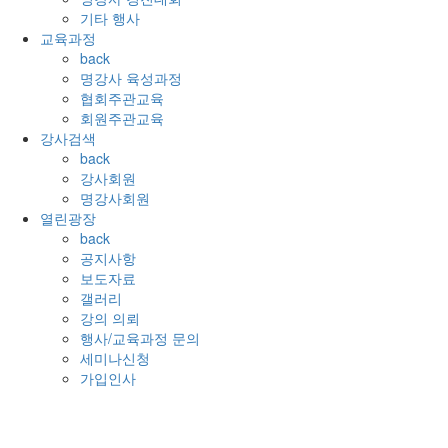
기타 행사
교육과정
back
명강사 육성과정
협회주관교육
회원주관교육
강사검색
back
강사회원
명강사회원
열린광장
back
공지사항
보도자료
갤러리
강의 의뢰
행사/교육과정 문의
세미나신청
가입인사