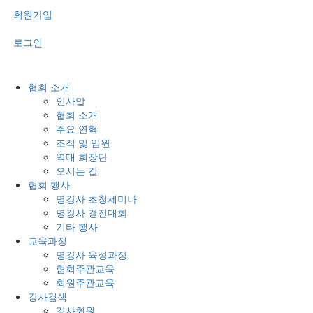
회원가입
로그인
협회 소개
인사말
협회 소개
주요 연혁
조직 및 임원
역대 회장단
오시는 길
협회 행사
명강사 초청세미나
명강사 경진대회
기타 행사
교육과정
명강사 육성과정
협회주관교육
회원주관교육
강사검색
강사회원