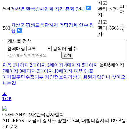
최고
01-
504
2022년 한국강사협회 정기 총회 안내
관리
6752
07
자
최고
괴산군 평생교육관계자 역량강화 연수 진
11-
503
관리
6506
17
행
자
게시물 검색
검색대상
검색어
필수
검색
처음
1
페이지
2
페이지
3
페이지
4
페이지
5
페이지
열린
6
페이지
7
페이지
8
페이지
9
페이지
10
페이지
다음
맨끝
이메일무단수집거부
개인정보처리방침
회원가입안내
찾아오
시는길
▲
TOP
COMPANY : (사)한국강사협회
ADDRESS : 서울시 강서구 양천로 344, 대방디엠시티 1차 B동
201-2호