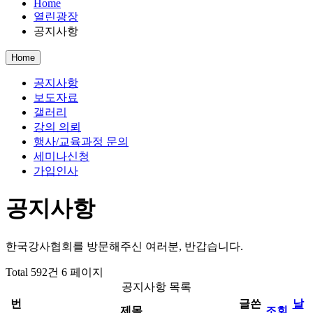
Home
열린광장
공지사항
Home
공지사항
보도자료
갤러리
강의 의뢰
행사/교육과정 문의
세미나신청
가입인사
공지사항
한국강사협회를 방문해주신 여러분, 반갑습니다.
Total 592건
6 페이지
공지사항 목록
번
글쓴
날
제목
조회