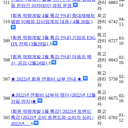
511
관리
6883
14
등 온라인 아카데미] 과정 운영
자
[회원 역량계발 4월 특강 안내] 중대재해처
최고
04-
510
벌법 이해와 강사업계의 대응 ( 4월 26일 )
관리
6742
13
자
최고
[회원 역량계발 3월 특강 안내] 기업의 ESG
03-
509
관리
6727
10
DX 전략 (3월29일)
자
최고
[회원 역량계발 2월 특강 안내] 마음의 백
02-
508
관리
6043
16
신, 공감 (2월24일)
자
최고
02-
507
★ 2022년 회원 연회비 납부 안내 ★
관리
5758
16
자
최고
★2022년 연회비 납부자 명단 (2022년 12월
02-
506
관리
6675
16
31일 까지)★
자
[회원 역량계발 1월 특강] '2022년 트렌드'
최고
01-
특강 (2022년 소비 트렌드와 소비자 심리 /
관리
505
6702
12
자
2022년…